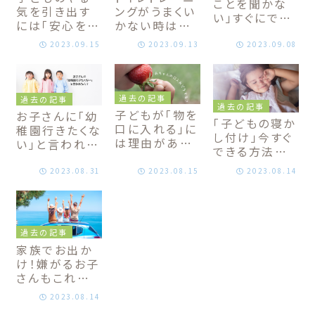
ことを聞かな
気を引き出す
ングがうまくい
い」すぐにでき
には「安心を作
かない時は環
る声掛け方法
ること」が近
境を整えよう！
2023.09.15
2023.09.13
2023.09.08
道！自立を促す
子どもが安心
子育て方法
して取り組める
トイトレ方法
過去の記事
過去の記事
過去の記事
子どもが「物を
お子さんに「幼
「子どもの寝か
口に入れる」に
稚園行きたくな
し付け」今すぐ
は理由がある！
い」と言われた
できる方法｜
対応方法はこ
時の対処方法
親子でぐっすり
ちら
｜元幼稚園教
2023.08.31
2023.08.15
2023.08.14
睡眠をとろう
諭が伝える安
心の作り方
過去の記事
家族でお出か
け！嫌がるお子
さんもこれで
安心
2023.08.14