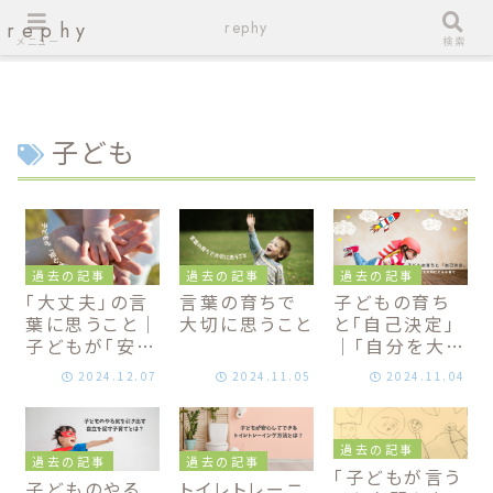
rephy
rephy
メニュー
検索
子ども
過去の記事
過去の記事
過去の記事
「大丈夫」の言
言葉の育ちで
子どもの育ち
葉に思うこと｜
大切に思うこと
と「自己決定」
子どもが「安心
｜「自分を大
する」声かけ
切」にする子育
2024.12.07
2024.11.05
2024.11.04
て
過去の記事
過去の記事
過去の記事
「子どもが言う
子どものやる
トイレトレーニ