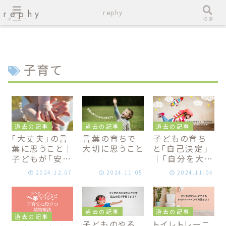
rephy
rephy
メニュー
検索
子育て
過去の記事
過去の記事
過去の記事
「大丈夫」の言
言葉の育ちで
子どもの育ち
葉に思うこと｜
大切に思うこと
と「自己決定」
子どもが「安心
｜「自分を大
する」声かけ
切」にする子育
2024.12.07
2024.11.05
2024.11.04
て
過去の記事
過去の記事
過去の記事
子どものやる
トイレトレーニ