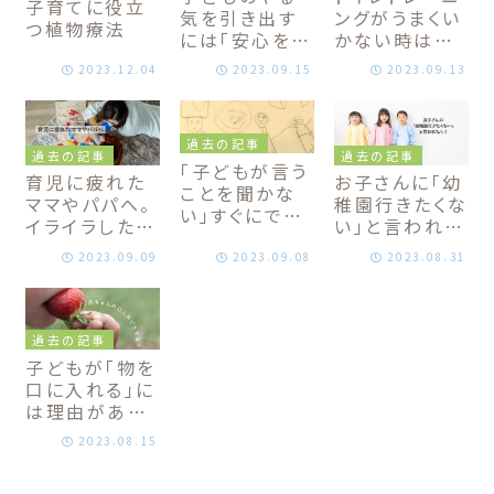
子育てに役立
気を引き出す
ングがうまくい
つ植物療法
には「安心を作
かない時は環
ること」が近
境を整えよう！
2023.12.04
2023.09.15
2023.09.13
道！自立を促す
子どもが安心
子育て方法
して取り組める
トイトレ方法
過去の記事
過去の記事
過去の記事
「子どもが言う
育児に疲れた
お子さんに「幼
ことを聞かな
ママやパパへ。
稚園行きたくな
い」すぐにでき
イライラした時
い」と言われた
る声掛け方法
の解決方法
時の対処方法
2023.09.09
2023.09.08
2023.08.31
｜元幼稚園教
諭が伝える安
心の作り方
過去の記事
子どもが「物を
口に入れる」に
は理由がある！
対応方法はこ
2023.08.15
ちら