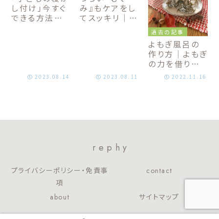
し付け」今すぐ
み』もケアをし
できる方法｜
てスッキリ｜す
親子でぐっすり
ぐにできるケア
過去の記事
睡眠をとろう
方法
よもぎ風呂の
作り方｜よもぎ
の力を借りて
寒い冬を乗り
2023.08.14
2023.08.11
2022.11.16
越えよう
rephy
プライバシーポリシー・免責事
contact
項
about
サイトマップ