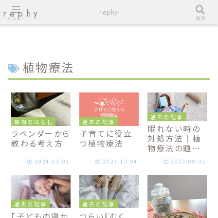
rephy
rephy
メニュー
検索
植物療法
過去の記事
植物のはなし
過去の記事
眠れない時の
ラベンダーから
子育てに役立
対処方法｜植
教わる考え方
つ植物療法
物療法の睡眠
ケア
2024.03.03
2023.12.04
2023.09.02
過去の記事
過去の記事
「子どもの寝か
つらい『むく